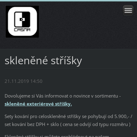
skleněné stříšky
21.11.2019 14:50
Dovolujeme si Vás informovat o novince v sortimentu -
skleněné exteriérové stříšky.
Sety kování pro celoskleněné stříšky se pohybují od 5.900,- /
set kování bez DPH + sklo ( cena se odvíjí od typu rozměru )
Skleněné stříšky si můžete prohlédnout na našem