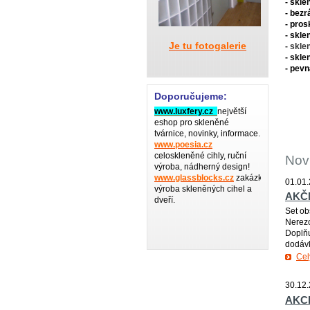
- skle
- bez
- pros
- skle
Je tu fotogalerie
- skle
- skle
- pevn
Doporučujeme:
www.luxfery.cz
největší
eshop pro skleněné
tvárnice, novinky, informace.
www.poesia.cz
celoskleněné cihly, ruční
Nov
výroba, nádherný design!
www.glassblocks.cz
zakázková
01.01.
výroba skleněných cihel a
AKČ
dveří.
Set ob
Nerezo
Doplňu
dodávk
Cel
30.12.
AKCE