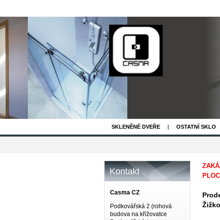
SKLENĚNÉ DVEŘE
OSTATNÍ SKLO
ZAKÁ
Kontakt
PLOC
Casma CZ
Prode
Žižko
Podkovářská 2 (rohová
budova na křižovatce