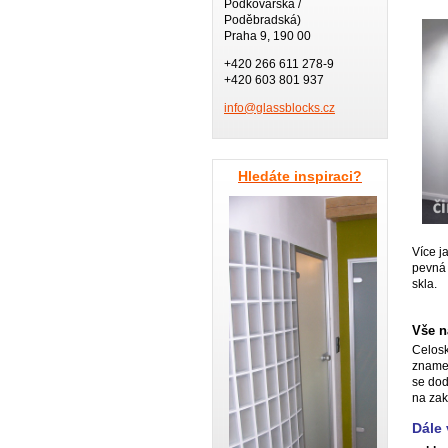
Podkovářská /
Poděbradská)
Praha 9, 190 00
+420 266 611 278-9
+420 603 801 937
info@gla
ssblocks
.cz
Hledáte inspiraci?
Více j
pevná 
skla.
Vše n
Celosk
znamen
se dod
na zak
Dále