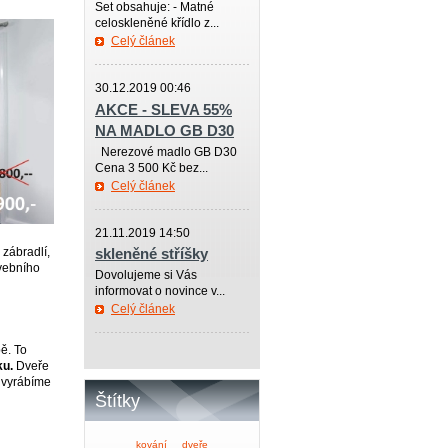
Set obsahuje: - Matné
celoskleněné křídlo z...
Celý článek
—————
30.12.2019 00:46
AKCE - SLEVA 55%
NA MADLO GB D30
Nerezové madlo GB D30
Cena 3 500 Kč bez...
Celý článek
—————
21.11.2019 14:50
 zábradlí,
skleněné stříšky
avebního
Dovolujeme si Vás
informovat o novince v...
Celý článek
—————
ě. To
ku.
Dveře
 vyrábíme
Štítky
kování
dveře