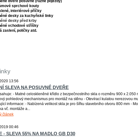
něné dveře posuvné (různé pojezdy)
rámové sprchové kouty
klené, interiérové příčky
něné desky za kuchyňské linky
něné desky před krby
něné vchodové stříšky
á zaslení, poličky atd.
inky
2020 13:56
NÍ SLEVA NA POSUVNÉ DVEŘE
sahuje: - Matné celoskleněné křídlo z bezpečnostního skla o rozměru 900 x 2.050
vý pohledový mechanismus pro montáž na stěnu - Otevírací kulatou nerezovou mu
jící informace: - Nabízená velikost skla je pro šířku stavebního otvoru 800 mm - M
a vč. montáže a...
ý článek
2019 00:46
 - SLEVA 55% NA MADLO GB D30