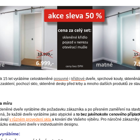
ak 15 let vyrábíme celoskleněné
posuvné
i
křídlové
dveře, sprchové kouty, skleněná
zasklení, pochozí sklo, skleněné desky před krby a mnoho dalších produktů ze st
a míru
leněné dveře vyrábíme dle požadavku zákazníka a po přesném zaměření na stavb
á, že každé dveře vyrábíme jako atypické a
to bez jakéhokoliv cenového příplat
ávají
v různém provedení skla
a kování dle Vašeho výběru. Pro náročné zákazníky
ázku exkluzívní dveře v individualním designu.
 vyrábíme: