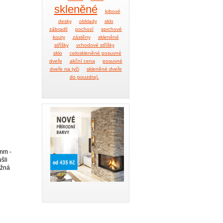
skleněné
krbové
desky
obklady
sklo
zábradlí
pochozí
sprchové
kouty
zástěny
skleněné
stříšky
vchodové stříšky
sklo
celoskleněné posuvné
dveře
akční cena
posuvné
dveře na tyči
skleněné dveře
do pouzdra).
 mm -
šli
ožná