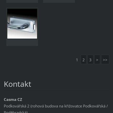
1
2
3
>
>>
Kontakt
Casma CZ
Podkovářská 2 (rohová budova na křižovatce Podkovářská /
Poděbradská)